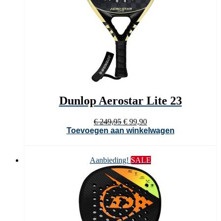
Dunlop Aerostar Lite 23
Oorspronkelijke
Huidige
€
249,95
€
99,90
prijs
prijs
Toevoegen aan winkelwagen
was:
is:
€ 249,95.
€ 99,90.
Aanbieding!
SALE