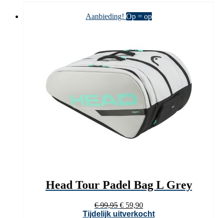
€ 99,95.
€ 53,90.
Aanbieding!
Op = op
Head Tour Padel Bag L Grey
Oorspronkelijke
Huidige
€
99,95
€
59,90
prijs
prijs
Tijdelijk uitverkocht