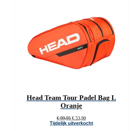
Head Team Tour Padel Bag L
Oranje
Oorspronkelijke
Huidige
€
99,95
€
53,90
prijs
prijs
Tijdelijk uitverkocht
was:
is: