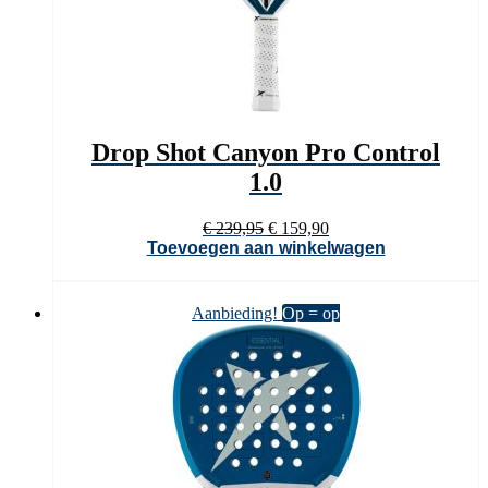
Drop Shot Canyon Pro Control
1.0
Oorspronkelijke
Huidige
€
239,95
€
159,90
prijs
prijs
Toevoegen aan winkelwagen
was:
is:
€ 239,95.
€ 159,90.
Aanbieding!
Op = op