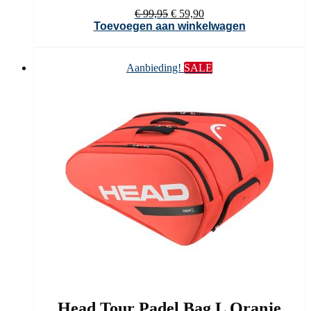
Oorspronkelijke
Huidige
€
99,95
€
59,90
prijs
prijs
Toevoegen aan winkelwagen
was:
is:
€ 99,95.
€ 59,90.
Aanbieding!
SALE
Head Tour Padel Bag L Oranje