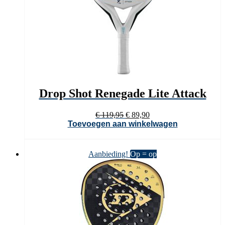
Drop Shot Renegade Lite Attack
Oorspronkelijke
Huidige
€
119,95
€
89,90
prijs
prijs
Toevoegen aan winkelwagen
was:
is:
€ 119,95.
€ 89,90.
Aanbieding!
Op = op