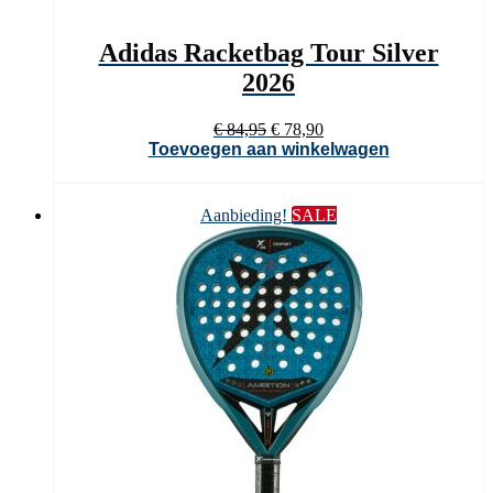
Adidas Racketbag Tour Silver
2026
Oorspronkelijke
Huidige
€
84,95
€
78,90
prijs
prijs
Toevoegen aan winkelwagen
was:
is:
€ 84,95.
€ 78,90.
Aanbieding!
SALE