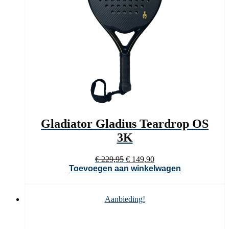
Gladiator Gladius Teardrop OS
3K
Oorspronkelijke
Huidige
€
229,95
€
149,90
prijs
prijs
Toevoegen aan winkelwagen
was:
is:
€ 229,95.
€ 149,90.
Aanbieding!