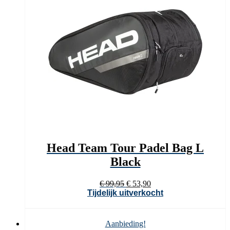
Head Team Tour Padel Bag L
Black
Oorspronkelijke
Huidige
€
99,95
€
53,90
prijs
prijs
Tijdelijk uitverkocht
was:
is:
€ 99,95.
€ 53,90.
Aanbieding!