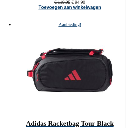
Oorspronkelijke
Huidige
€
119,95
€
94,90
prijs
prijs
Toevoegen aan winkelwagen
was:
is:
€ 119,95.
€ 94,90.
Aanbieding!
Adidas Racketbag Tour Black