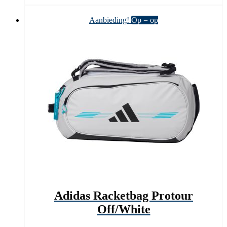
€ 119,95.
€ 94,90.
Aanbieding!
Op = op
Adidas Racketbag Protour
Off/White