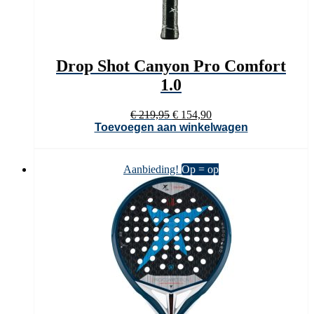
Drop Shot Canyon Pro Comfort
1.0
Oorspronkelijke
Huidige
€
219,95
€
154,90
prijs
prijs
Toevoegen aan winkelwagen
was:
is:
€ 219,95.
€ 154,90.
Aanbieding!
Op = op