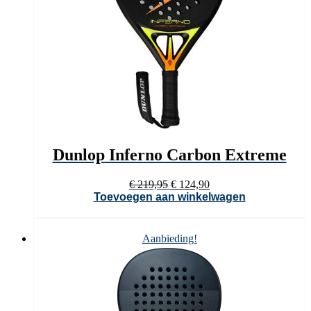
Dunlop Inferno Carbon Extreme
Oorspronkelijke
Huidige
€
219,95
€
124,90
prijs
prijs
Toevoegen aan winkelwagen
was:
is:
€ 219,95.
€ 124,90.
Aanbieding!