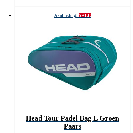
was:
is:
€ 99,95.
€ 59,90.
Aanbieding!
SALE
Head Tour Padel Bag L Groen
Paars