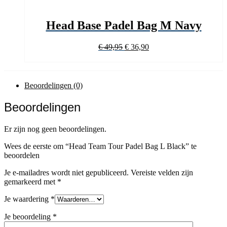
Head Base Padel Bag M Navy
Oorspronkelijke
Huidige
€
49,95
€
36,90
prijs
prijs
was:
is:
€ 49,95.
€ 36,90.
Beoordelingen (0)
Beoordelingen
Er zijn nog geen beoordelingen.
Wees de eerste om “Head Team Tour Padel Bag L Black” te
beoordelen
Je e-mailadres wordt niet gepubliceerd.
Vereiste velden zijn
gemarkeerd met
*
Je waardering
*
Je beoordeling
*