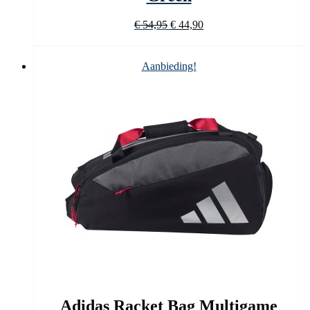
Oorspronkelijke
Huidige
€
54,95
€
44,90
prijs
prijs
was:
is:
€ 54,95.
€ 44,90.
Aanbieding!
Adidas Racket Bag Multigame