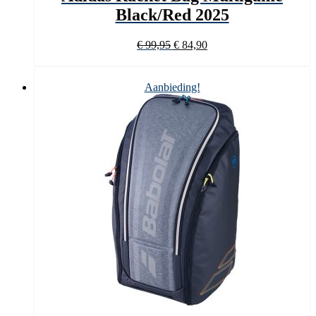
Black/Red 2025
Oorspronkelijke
Huidige
€
99,95
€
84,90
prijs
prijs
was:
is:
€ 99,95.
€ 84,90.
Aanbieding!