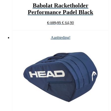
Babolat Racketholder
Performance Padel Black
Oorspronkelijke
Huidige
€
109,95
€
64,90
prijs
prijs
was:
is:
€ 109,95.
€ 64,90.
Aanbieding!