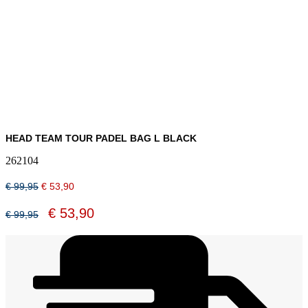
HEAD TEAM TOUR PADEL BAG L BLACK
262104
Oorspronkelijke
Huidige
€
99,95
€
53,90
prijs
prijs
was:
is:
Oorspronkelijke
Huidige
€
53,90
€
99,95
€ 99,95.
€ 53,90.
prijs
prijs
was:
is:
€ 99,95.
€ 53,90.