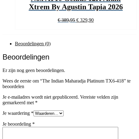
Xtrem By Agustin Tapia 2026
Oorspronkelijke
Huidige
€
389,95
€
329,90
prijs
prijs
was:
is:
€ 389,95.
€ 329,90.
Beoordelingen (0)
Beoordelingen
Er zijn nog geen beoordelingen.
Wees de eerste om “The Indian Maharadja Platinum TX6-418” te
beoordelen
Je e-mailadres wordt niet gepubliceerd.
Vereiste velden zijn
gemarkeerd met
*
Je waardering
*
Je beoordeling
*