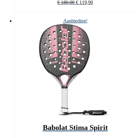
Oorspronkelijke
Huidige
€
180,00
€
119,90
prijs
prijs
was:
is:
€ 180,00.
€ 119,90.
Aanbieding!
Babolat Stima Spirit