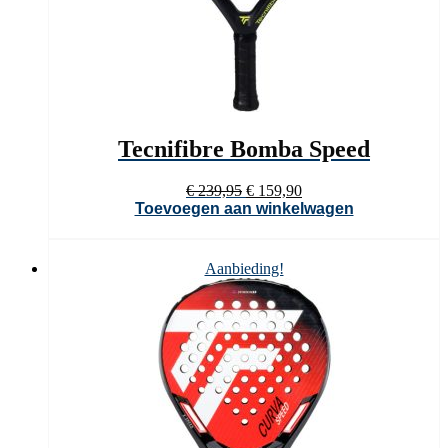
Tecnifibre Bomba Speed
Oorspronkelijke
Huidige
€
239,95
€
159,90
prijs
prijs
Toevoegen aan winkelwagen
was:
is:
€ 239,95.
€ 159,90.
Aanbieding!