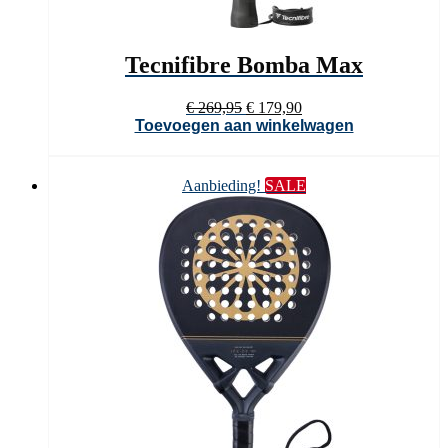
Tecnifibre Bomba Max
Oorspronkelijke
Huidige
€
269,95
€
179,90
prijs
prijs
Toevoegen aan winkelwagen
was:
is:
€ 269,95.
€ 179,90.
Aanbieding!
SALE