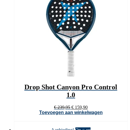
Drop Shot Canyon Pro Control
1.0
Oorspronkelijke
Huidige
€
239,95
€
159,90
prijs
prijs
Toevoegen aan winkelwagen
was:
is:
€ 239,95.
€ 159,90.
Aanbieding!
Op = op