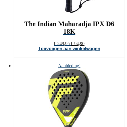
The Indian Maharadja IPX D6
18K
Oorspronkelijke
Huidige
€
249,95
€
94,90
prijs
prijs
Toevoegen aan winkelwagen
was:
is:
€ 249,95.
€ 94,90.
Aanbieding!