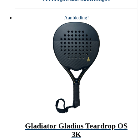
was:
is:
€ 219,95.
€ 124,90.
Aanbieding!
Gladiator Gladius Teardrop OS
3K