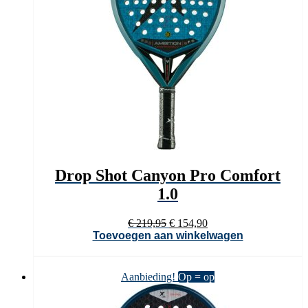
Drop Shot Canyon Pro Comfort
1.0
Oorspronkelijke
Huidige
€
219,95
€
154,90
prijs
prijs
Toevoegen aan winkelwagen
was:
is:
€ 219,95.
€ 154,90.
Aanbieding!
Op = op