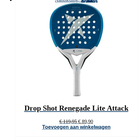
Drop Shot Renegade Lite Attack
Oorspronkelijke
Huidige
€
119,95
€
89,90
prijs
prijs
Toevoegen aan winkelwagen
was:
is:
€ 119,95.
€ 89,90.