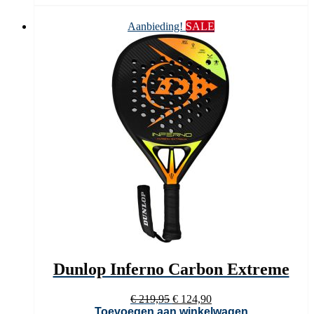
€ 249,95.
€ 99,90.
Aanbieding!
SALE
Dunlop Inferno Carbon Extreme
Oorspronkelijke
Huidige
€
219,95
€
124,90
prijs
prijs
Toevoegen aan winkelwagen