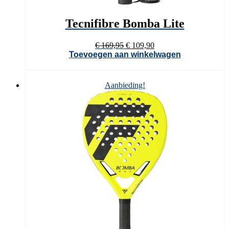
Tecnifibre Bomba Lite
Oorspronkelijke
Huidige
€
169,95
€
109,90
prijs
prijs
Toevoegen aan winkelwagen
was:
is:
€ 169,95.
€ 109,90.
Aanbieding!