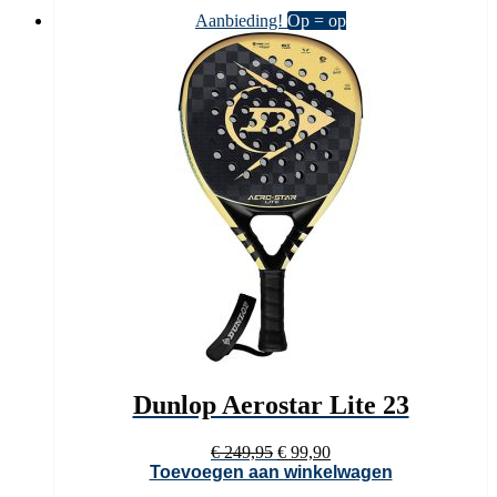
Aanbieding!
Op = op
Dunlop Aerostar Lite 23
Oorspronkelijke
Huidige
€
249,95
€
99,90
prijs
prijs
Toevoegen aan winkelwagen
was:
is: