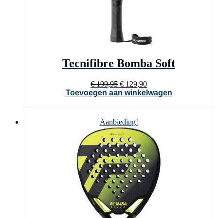
Tecnifibre Bomba Soft
Oorspronkelijke
Huidige
€
199,95
€
129,90
prijs
prijs
Toevoegen aan winkelwagen
was:
is:
€ 199,95.
€ 129,90.
Aanbieding!