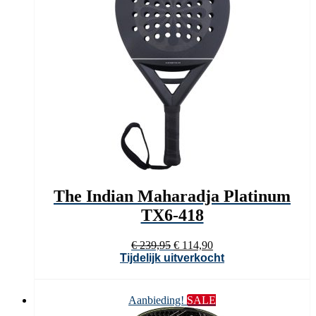
The Indian Maharadja Platinum
TX6-418
Oorspronkelijke
Huidige
€
239,95
€
114,90
prijs
prijs
Tijdelijk uitverkocht
was:
is:
€ 239,95.
€ 114,90.
Aanbieding!
SALE