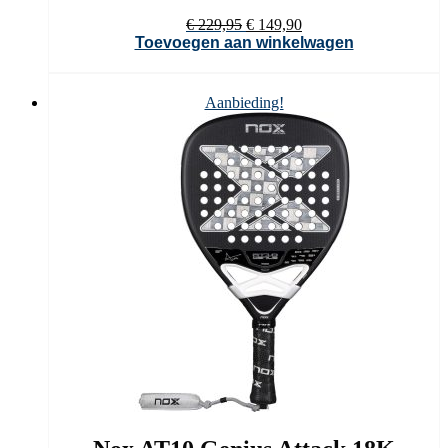
Oorspronkelijke
Huidige
€
229,95
€
149,90
prijs
prijs
Toevoegen aan winkelwagen
was:
is:
€ 229,95.
€ 149,90.
Aanbieding!