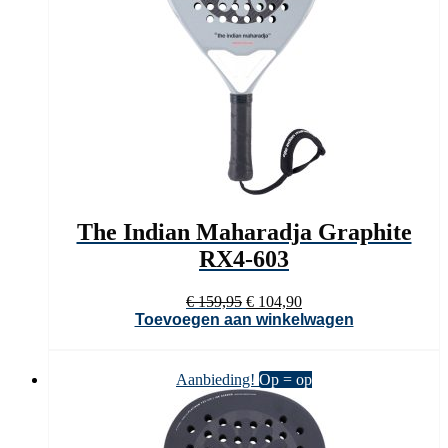
The Indian Maharadja Graphite
RX4-603
Oorspronkelijke
Huidige
€
159,95
€
104,90
prijs
prijs
Toevoegen aan winkelwagen
was:
is:
€ 159,95.
€ 104,90.
Aanbieding!
Op = op