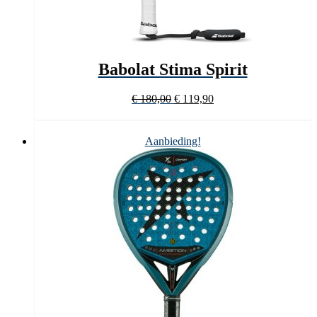
Babolat Stima Spirit
Oorspronkelijke
Huidige
€
180,00
€
119,90
prijs
prijs
was:
is:
€ 180,00.
€ 119,90.
Aanbieding!