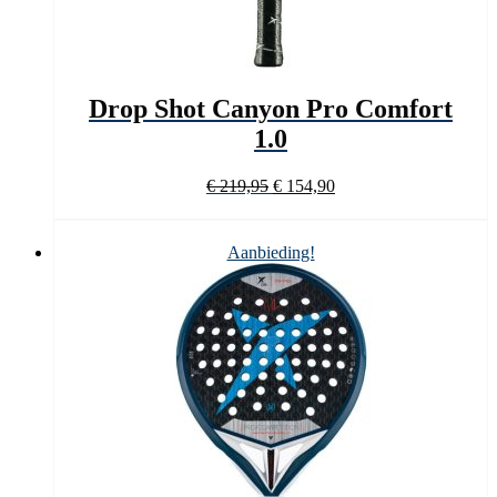
Drop Shot Canyon Pro Comfort
1.0
Oorspronkelijke
Huidige
€
219,95
€
154,90
prijs
prijs
was:
is:
€ 219,95.
€ 154,90.
Aanbieding!