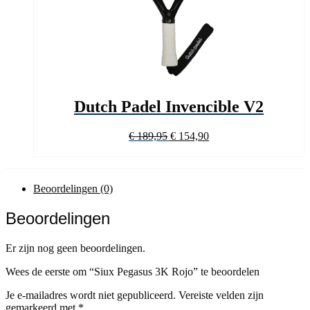
Dutch Padel Invencible V2
Oorspronkelijke
Huidige
€
189,95
€
154,90
prijs
prijs
was:
is:
€ 189,95.
€ 154,90.
Beoordelingen (0)
Beoordelingen
Er zijn nog geen beoordelingen.
Wees de eerste om “Siux Pegasus 3K Rojo” te beoordelen
Je e-mailadres wordt niet gepubliceerd.
Vereiste velden zijn
gemarkeerd met
*