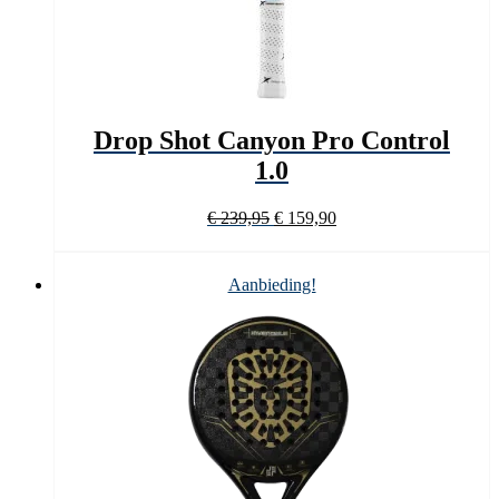
Drop Shot Canyon Pro Control
1.0
Oorspronkelijke
Huidige
€
239,95
€
159,90
prijs
prijs
was:
is:
€ 239,95.
€ 159,90.
Aanbieding!