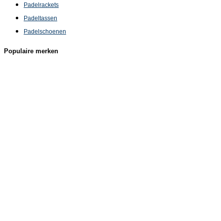
Padelrackets
Padeltassen
Padelschoenen
Populaire merken
Babolat
Dunlop
HEAD
Prince
Signum Pro
Tecnifibre
Tretorn
Wilson
Yonex
Klantenservice
Over ons