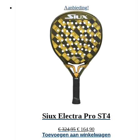
Aanbieding!
Siux Electra Pro ST4
Oorspronkelijke
Huidige
€
324,95
€
164,90
prijs
prijs
Toevoegen aan winkelwagen