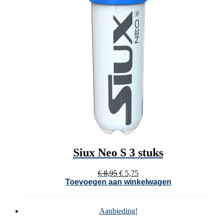
Siux Neo S 3 stuks
Oorspronkelijke
Huidige
€
8,95
€
5,75
prijs
prijs
Toevoegen aan winkelwagen
was:
is:
€ 8,95.
€ 5,75.
Aanbieding!