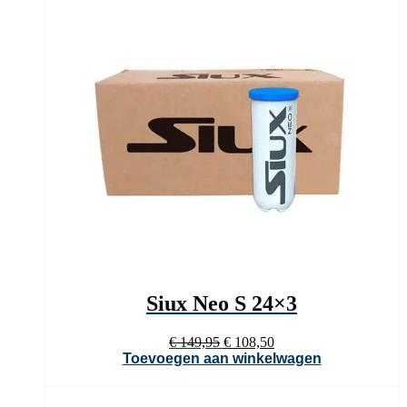
Siux Neo S 24×3
Oorspronkelijke
Huidige
€
149,95
€
108,50
prijs
prijs
Toevoegen aan winkelwagen
was:
is:
€ 149,95.
€ 108,50.