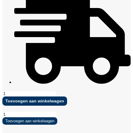
The
Indian
Toevoegen aan winkelwagen
Maharadja
Padel
The
Bag
Indian
TCLR
Toevoegen aan winkelwagen
Maharadja
Black
Padel
aantal