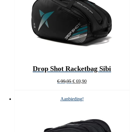
Drop Shot Racketbag Sibi
Oorspronkelijke
Huidige
€
99,95
€
69,90
prijs
prijs
was:
is:
€ 99,95.
€ 69,90.
Aanbieding!