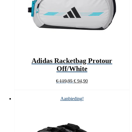
Adidas Racketbag Protour
Off/White
Oorspronkelijke
Huidige
€
119,95
€
94,90
prijs
prijs
was:
is:
€ 119,95.
€ 94,90.
Aanbieding!