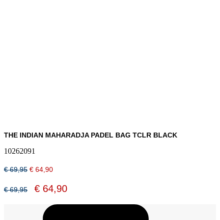
THE INDIAN MAHARADJA PADEL BAG TCLR BLACK
10262091
Oorspronkelijke
Huidige
€
69,95
€
64,90
prijs
prijs
was:
is:
Oorspronkelijke
Huidige
€
64,90
€
69,95
€ 69,95.
€ 64,90.
prijs
prijs
was:
is:
€ 69,95.
€ 64,90.