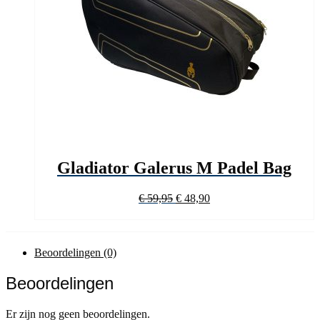
Gladiator Galerus M Padel Bag
Oorspronkelijke
Huidige
€
59,95
€
48,90
prijs
prijs
was:
is:
€ 59,95.
€ 48,90.
Beoordelingen (0)
Beoordelingen
Er zijn nog geen beoordelingen.