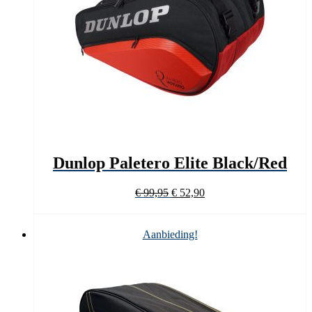
Dunlop Paletero Elite Black/Red
Oorspronkelijke
Huidige
€
99,95
€
52,90
prijs
prijs
was:
is:
€ 99,95.
€ 52,90.
Aanbieding!