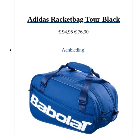
Adidas Racketbag Tour Black
Oorspronkelijke
Huidige
€
94,95
€
76,90
prijs
prijs
was:
is:
€ 94,95.
€ 76,90.
Aanbieding!