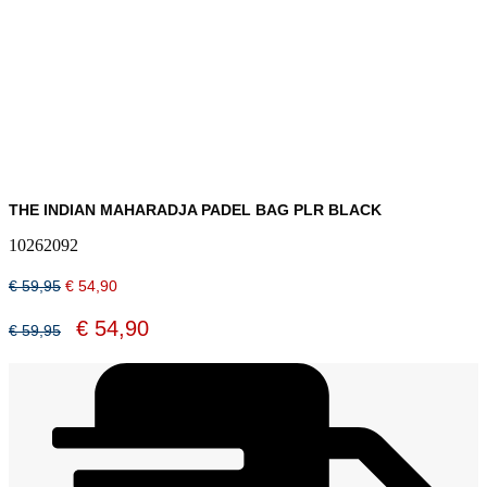
THE INDIAN MAHARADJA PADEL BAG PLR BLACK
10262092
Oorspronkelijke
Huidige
€
59,95
€
54,90
prijs
prijs
was:
is:
Oorspronkelijke
Huidige
€
54,90
€
59,95
€ 59,95.
€ 54,90.
prijs
prijs
was:
is:
€ 59,95.
€ 54,90.