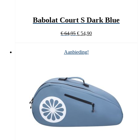
Babolat Court S Dark Blue
Oorspronkelijke
Huidige
€
64,95
€
54,90
prijs
prijs
was:
is:
€ 64,95.
€ 54,90.
Aanbieding!