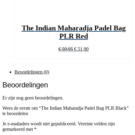
The Indian Maharadja Padel Bag
PLR Red
Oorspronkelijke
Huidige
€
59,95
€
51,90
prijs
prijs
was:
is:
€ 59,95.
€ 51,90.
Beoordelingen (0)
Beoordelingen
Er zijn nog geen beoordelingen.
Wees de eerste om “The Indian Maharadja Padel Bag PLR Black”
te beoordelen
Je e-mailadres wordt niet gepubliceerd.
Vereiste velden zijn
gemarkeerd met
*