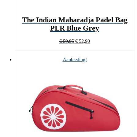
The Indian Maharadja Padel Bag
PLR Blue Grey
Oorspronkelijke
Huidige
€
59,95
€
52,90
prijs
prijs
was:
is:
€ 59,95.
€ 52,90.
Aanbieding!