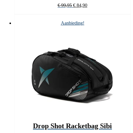
Oorspronkelijke
Huidige
€
99,95
€
84,90
prijs
prijs
was:
is:
€ 99,95.
€ 84,90.
Aanbieding!
Drop Shot Racketbag Sibi