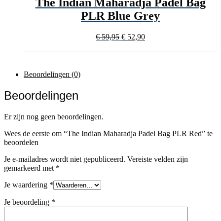
The Indian Maharadja Padel Bag
PLR Blue Grey
Oorspronkelijke
Huidige
€
59,95
€
52,90
prijs
prijs
was:
is:
€ 59,95.
€ 52,90.
Beoordelingen (0)
Beoordelingen
Er zijn nog geen beoordelingen.
Wees de eerste om “The Indian Maharadja Padel Bag PLR Red” te
beoordelen
Je e-mailadres wordt niet gepubliceerd.
Vereiste velden zijn
gemarkeerd met
*
Je waardering
*
Je beoordeling
*