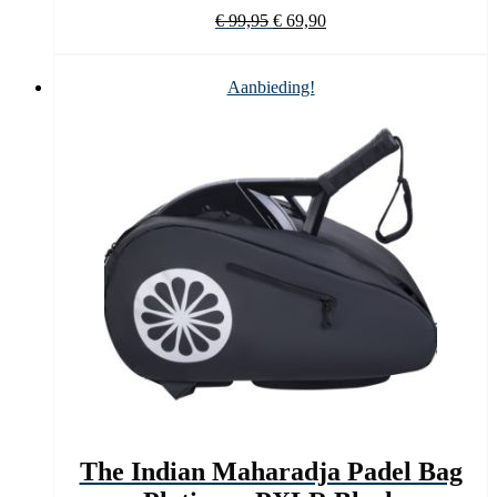
Oorspronkelijke
Huidige
€
99,95
€
69,90
prijs
prijs
was:
is:
€ 99,95.
€ 69,90.
Aanbieding!
The Indian Maharadja Padel Bag