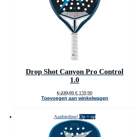
Drop Shot Canyon Pro Control
1.0
Oorspronkelijke
Huidige
€
239,95
€
159,90
prijs
prijs
Toevoegen aan winkelwagen
was:
is:
€ 239,95.
€ 159,90.
Aanbieding!
Op = op