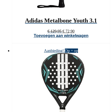
Adidas Metalbone Youth 3.1
Oorspronkelijke
Huidige
€
129,95
€
72,90
prijs
prijs
Toevoegen aan winkelwagen
was:
is:
€ 129,95.
€ 72,90.
Aanbieding!
Op = op