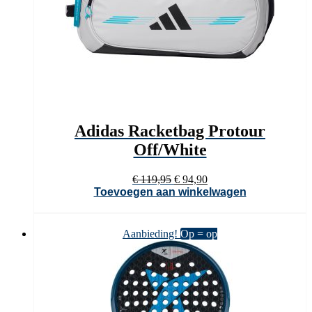
Adidas Racketbag Protour
Off/White
Oorspronkelijke
Huidige
€
119,95
€
94,90
prijs
prijs
Toevoegen aan winkelwagen
was:
is:
€ 119,95.
€ 94,90.
Aanbieding!
Op = op