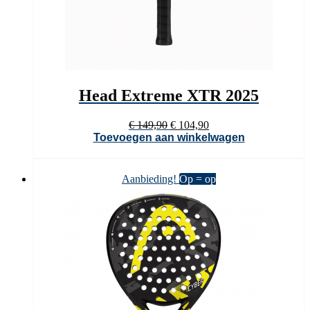
Head Extreme XTR 2025
Oorspronkelijke
Huidige
€
149,90
€
104,90
prijs
prijs
Toevoegen aan winkelwagen
was:
is:
€ 149,90.
€ 104,90.
Aanbieding!
Op = op