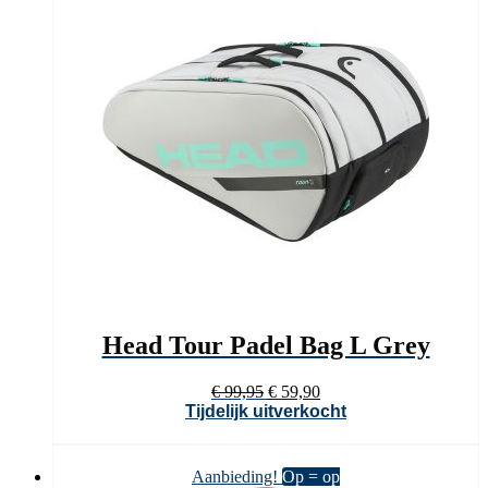
Head Tour Padel Bag L Grey
Oorspronkelijke
Huidige
€
99,95
€
59,90
prijs
prijs
Tijdelijk uitverkocht
was:
is:
€ 99,95.
€ 59,90.
Aanbieding!
Op = op