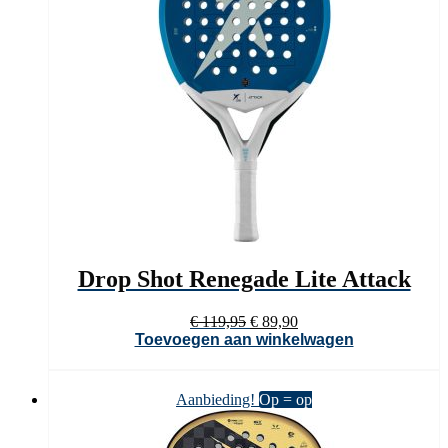
Drop Shot Renegade Lite Attack
Oorspronkelijke
Huidige
€
119,95
€
89,90
prijs
prijs
Toevoegen aan winkelwagen
was:
is:
€ 119,95.
€ 89,90.
Aanbieding!
Op = op