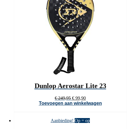
Dunlop Aerostar Lite 23
Oorspronkelijke
Huidige
€
249,95
€
99,90
prijs
prijs
Toevoegen aan winkelwagen
was:
is:
€ 249,95.
€ 99,90.
Aanbieding!
Op = op