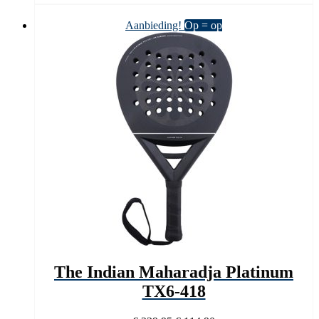
€ 239,95.
€ 119,90.
Aanbieding!
Op = op
The Indian Maharadja Platinum
TX6-418