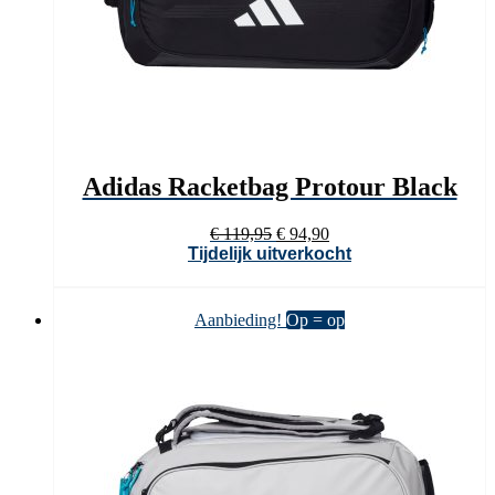
Adidas Racketbag Protour Black
Oorspronkelijke
Huidige
€
119,95
€
94,90
prijs
prijs
Tijdelijk uitverkocht
was:
is:
€ 119,95.
€ 94,90.
Aanbieding!
Op = op