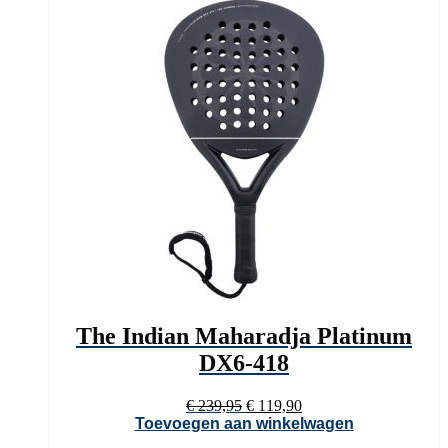
The Indian Maharadja Platinum
DX6-418
Oorspronkelijke
Huidige
€
239,95
€
119,90
prijs
prijs
Toevoegen aan winkelwagen
was:
is: