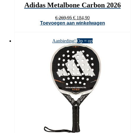
Adidas Metalbone Carbon 2026
Oorspronkelijke
Huidige
€
269,95
€
184,90
prijs
prijs
Toevoegen aan winkelwagen
was:
is:
€ 269,95.
€ 184,90.
Aanbieding!
Op = op