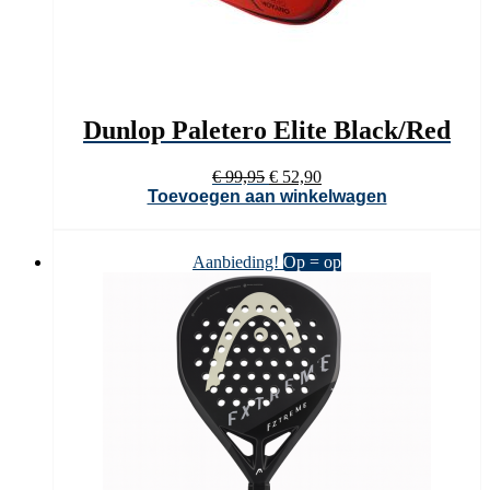
Dunlop Paletero Elite Black/Red
Oorspronkelijke
Huidige
€
99,95
€
52,90
prijs
prijs
Toevoegen aan winkelwagen
was:
is:
€ 99,95.
€ 52,90.
Aanbieding!
Op = op