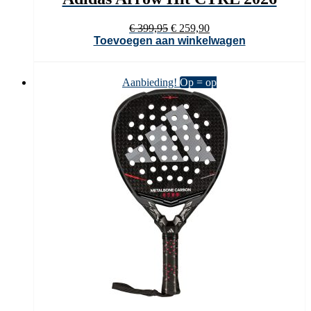
Oorspronkelijke
Huidige
€
399,95
€
259,90
prijs
prijs
Toevoegen aan winkelwagen
was:
is:
€ 399,95.
€ 259,90.
Aanbieding!
Op = op