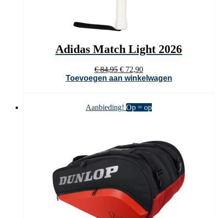
Adidas Match Light 2026
Oorspronkelijke
Huidige
€
84,95
€
72,90
prijs
prijs
Toevoegen aan winkelwagen
was:
is:
€ 84,95.
€ 72,90.
Aanbieding!
Op = op