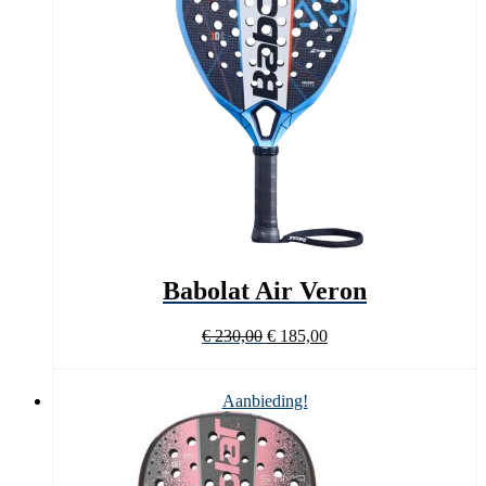
Babolat Air Veron
Oorspronkelijke
Huidige
€
230,00
€
185,00
prijs
prijs
was:
is:
€ 230,00.
€ 185,00.
Aanbieding!