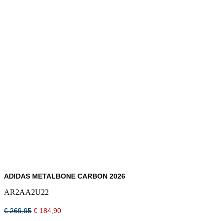
ADIDAS METALBONE CARBON 2026
AR2AA2U22
Oorspronkelijke
Huidige
€
269,95
€
184,90
prijs
prijs