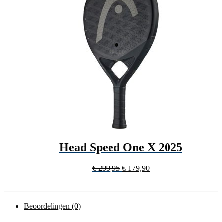
Head Speed One X 2025
Oorspronkelijke
Huidige
€
299,95
€
179,90
prijs
prijs
was:
is:
€ 299,95.
€ 179,90.
Beoordelingen (0)