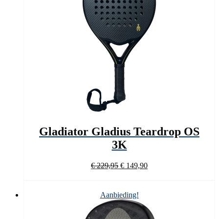
Gladiator Gladius Teardrop OS
3K
Oorspronkelijke
Huidige
€
229,95
€
149,90
prijs
prijs
was:
is:
€ 229,95.
€ 149,90.
Aanbieding!