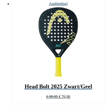
€ 219,95.
€ 124,90.
Aanbieding!
Head Bolt 2025 Zwart/Geel
Oorspronkelijke
Huidige
€
99,95
€
76,90
prijs
prijs
was:
is: