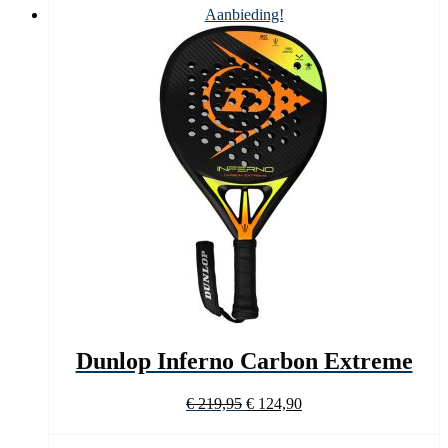
€ 219,95.
€ 154,90.
Aanbieding!
Dunlop Inferno Carbon Extreme
Oorspronkelijke
Huidige
€
219,95
€
124,90
prijs
prijs
was:
is: