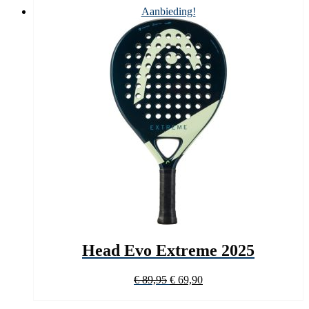
€ 99,95.
€ 76,90.
Aanbieding!
Head Evo Extreme 2025
Oorspronkelijke
Huidige
€
89,95
€
69,90
prijs
prijs
was:
is: