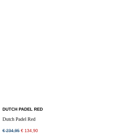
DUTCH PADEL RED
Dutch Padel Red
Oorspronkelijke
Huidige
€
234,95
€
134,90
prijs
prijs