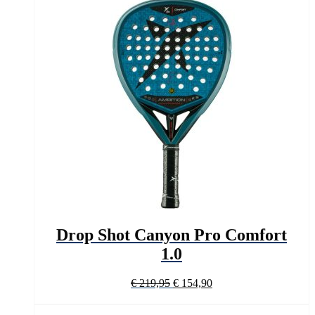
Drop Shot Canyon Pro Comfort
1.0
Oorspronkelijke
Huidige
€
219,95
€
154,90
prijs
prijs
was:
is: