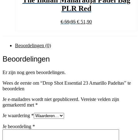
PLR Red
Oorspronkelijke
Huidige
€
59,95
€
51,90
prijs
prijs
was:
is:
€ 59,95.
€ 51,90.
Beoordelingen (0)
Beoordelingen
Er zijn nog geen beoordelingen.
Wees de eerste om “Drop Shot Essential 23 Amarillo Padeltas” te
beoordelen
Je e-mailadres wordt niet gepubliceerd.
Vereiste velden zijn
gemarkeerd met
*
Je waardering
*
Je beoordeling
*