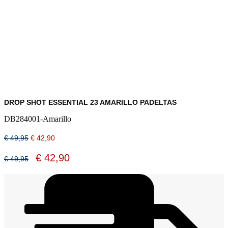
DROP SHOT ESSENTIAL 23 AMARILLO PADELTAS
DB284001-Amarillo
Oorspronkelijke
Huidige
€
49,95
€
42,90
prijs
prijs
was:
is:
Oorspronkelijke
Huidige
€
42,90
€
49,95
€ 49,95.
€ 42,90.
prijs
prijs
was:
is:
€ 49,95.
€ 42,90.