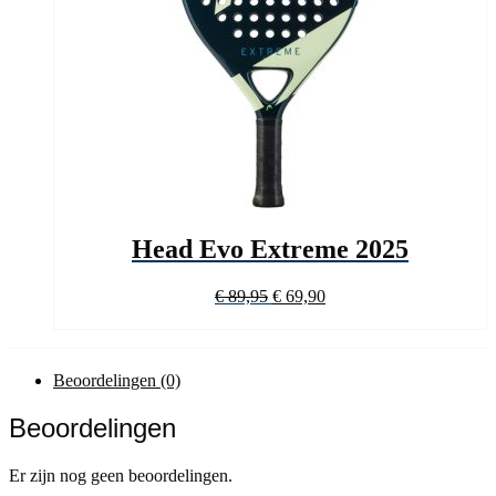
Head Evo Extreme 2025
Oorspronkelijke
Huidige
€
89,95
€
69,90
prijs
prijs
was:
is:
€ 89,95.
€ 69,90.
Beoordelingen (0)
Beoordelingen
Er zijn nog geen beoordelingen.