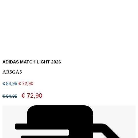
ADIDAS MATCH LIGHT 2026
AR5GA5
Oorspronkelijke
Huidige
€
84,95
€
72,90
prijs
prijs
was:
is:
Oorspronkelijke
Huidige
€
72,90
€
84,95
€ 84,95.
€ 72,90.
prijs
prijs
was:
is:
€ 84,95.
€ 72,90.