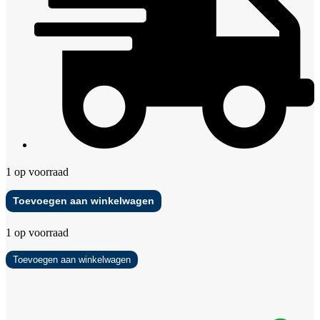
1 op voorraad
Adidas
Toevoegen aan winkelwagen
Match
Light
1 op voorraad
2026
aantal
Adidas
Toevoegen aan winkelwagen
Match
Light
2026
aantal