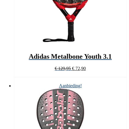
Adidas Metalbone Youth 3.1
Oorspronkelijke
Huidige
€
129,95
€
72,90
prijs
prijs
was:
is:
€ 129,95.
€ 72,90.
Aanbieding!