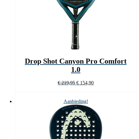
Drop Shot Canyon Pro Comfort
1.0
Oorspronkelijke
Huidige
€
219,95
€
154,90
prijs
prijs
was:
is:
€ 219,95.
€ 154,90.
Aanbieding!