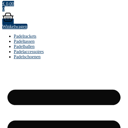
€
0,00
0
Winkelwagen
Padelrackets
Padeltassen
Padelballen
Padelaccessoires
Padelschoenen