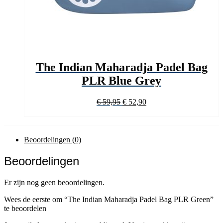
The Indian Maharadja Padel Bag
PLR Blue Grey
Oorspronkelijke
Huidige
€
59,95
€
52,90
prijs
prijs
was:
is:
€ 59,95.
€ 52,90.
Beoordelingen (0)
Beoordelingen
Er zijn nog geen beoordelingen.
Wees de eerste om “The Indian Maharadja Padel Bag PLR Green”
te beoordelen