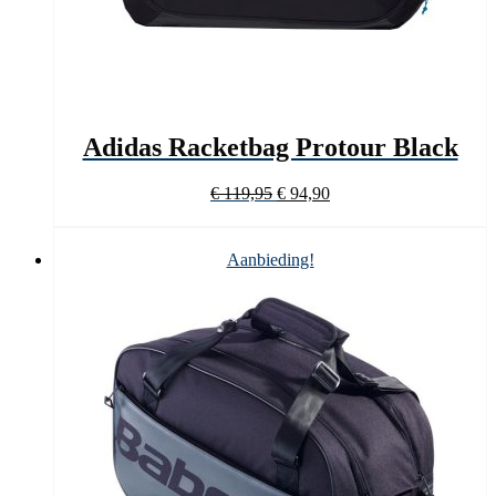
Adidas Racketbag Protour Black
Oorspronkelijke
Huidige
€
119,95
€
94,90
prijs
prijs
was:
is:
€ 119,95.
€ 94,90.
Aanbieding!