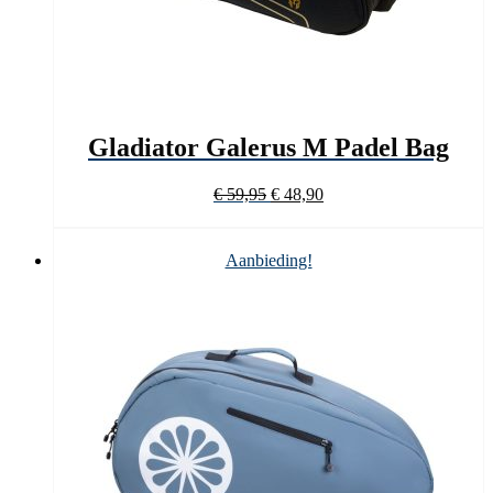
Gladiator Galerus M Padel Bag
Oorspronkelijke
Huidige
€
59,95
€
48,90
prijs
prijs
was:
is:
€ 59,95.
€ 48,90.
Aanbieding!