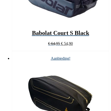
Babolat Court S Black
Oorspronkelijke
Huidige
€
64,95
€
54,90
prijs
prijs
was:
is:
€ 64,95.
€ 54,90.
Aanbieding!