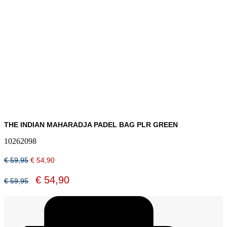
THE INDIAN MAHARADJA PADEL BAG PLR GREEN
10262098
Oorspronkelijke
Huidige
€
59,95
€
54,90
prijs
prijs
was:
is:
Oorspronkelijke
Huidige
€
54,90
€
59,95
€ 59,95.
€ 54,90.
prijs
prijs
was:
is:
€ 59,95.
€ 54,90.