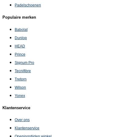
Padelschoenen
Populaire merken
Babolat
Dunlop
HEAD
Prince
Signum Pro
Tecnifibre
Tretorn
Wilson
Yonex
Klantenservice
Over ons
Klantenservice
Openingstijden winkel