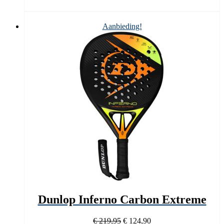
prijs
prijs
was:
is:
€ 119,95.
€ 76,90.
Aanbieding!
Dunlop Inferno Carbon Extreme
Oorspronkelijke
Huidige
€
219,95
€
124,90