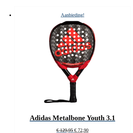
Aanbieding!
Adidas Metalbone Youth 3.1
Oorspronkelijke
Huidige
€
129,95
€
72,90