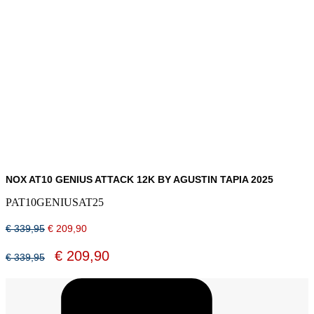
NOX AT10 GENIUS ATTACK 12K BY AGUSTIN TAPIA 2025
PAT10GENIUSAT25
Oorspronkelijke
Huidige
€
339,95
€
209,90
prijs
prijs
was:
is:
Oorspronkelijke
Huidige
€
209,90
€
339,95
€ 339,95.
€ 209,90.
prijs
prijs
was:
is:
€ 339,95.
€ 209,90.