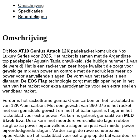
Omschrijving
Specificaties
Beoordelingen
Omschrijving
Dit
Nox AT10 Genius Attack 12K
padelracket komt uit de Nox
Luxury Series voor 2025. Het racket is samen met de Argentijnse
top padelspeler Agustin Tapia ontwikkeld. (de huidige nummer 1 van
de wereld) Het is een racket van zeer hoge kwaliteit die zorgt voor
geweldige mix van power en controle met de nadruk iets meer op
power voor aanvallende slagen. De vorm van het racket is een
diamant. De
EOS Flap
technologie zorgt met zijn openingen in het
hart van het racket voor extra aerodynamica voor een extra snel en
wendbaar racket.
Verder is het racketframe gemaakt van carbon en het racketblad is
van 12K Alum carbon. Met een gewicht van 360-375 is het racket
met een gemiddeld gewicht en met het balanspunt is hoger in het
racketblad voor extra power. Als kern is gebruik gemaakt van
MLD
Black Eva.
Deze kern met meerdere verschillende lagen rubber
zorgt extra power bij aanvallende slagen en juist wat minder power
bij verdedigende slagen. Verder zorgt de ruwe schuurpapier
oppervlakte op het racketblad voor extra grip op de bal waardoor er