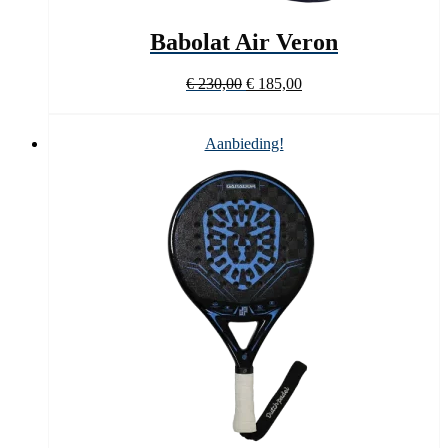
Babolat Air Veron
Oorspronkelijke
Huidige
€
230,00
€
185,00
prijs
prijs
was:
is:
€ 230,00.
€ 185,00.
Aanbieding!