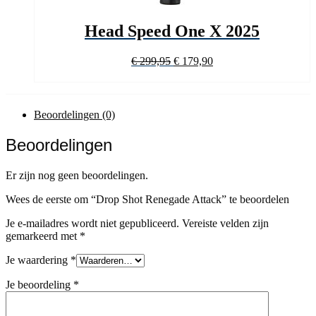
Head Speed One X 2025
Oorspronkelijke
Huidige
€
299,95
€
179,90
prijs
prijs
was:
is:
€ 299,95.
€ 179,90.
Beoordelingen (0)
Beoordelingen
Er zijn nog geen beoordelingen.
Wees de eerste om “Drop Shot Renegade Attack” te beoordelen
Je e-mailadres wordt niet gepubliceerd.
Vereiste velden zijn
gemarkeerd met
*
Je waardering
*
Je beoordeling
*