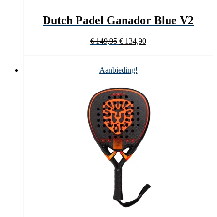
Dutch Padel Ganador Blue V2
Oorspronkelijke
Huidige
€
149,95
€
134,90
prijs
prijs
was:
is:
€ 149,95.
€ 134,90.
Aanbieding!