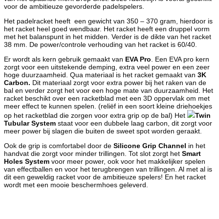
voor de ambitieuze gevorderde padelspelers.
Het padelracket heeft een gewicht van 350 – 370 gram, hierdoor is
het racket heel goed wendbaar. Het racket heeft een druppel vorm
met het balanspunt in het midden. Verder is de dikte van het racket
38 mm. De power/controle verhouding van het racket is 60/40.
Er wordt als kern gebruik gemaakt van
EVA Pro
. Een EVA pro kern
zorgt voor een uitstekende demping, extra veel power en een zeer
hoge duurzaamheid. Qua materiaal is het racket gemaakt van
3K
Carbon.
Dit materiaal zorgt voor extra power bij het raken van de
bal en verder zorgt het voor een hoge mate van duurzaamheid. Het
racket beschikt over een racketblad met een 3D oppervlak om met
meer effect te kunnen spelen. (reliëf in een soort kleine driehoekjes
op het racketblad die zorgen voor extra grip op de bal) Het
Twin
Tubular System
staat voor een dubbele laag carbon, dit zorgt voor
meer power bij slagen die buiten de sweet spot worden geraakt.
Ook de grip is comfortabel door de
Silicone Grip Channel
in het
handvat die zorgt voor minder trillingen. Tot slot zorgt het
Smart
Holes System
voor meer power, ook voor het makkelijker spelen
van effectballen en voor het terugbrengen van trillingen. Al met al is
dit een geweldig racket voor de ambitieuze spelers! En het racket
wordt met een mooie beschermhoes geleverd.