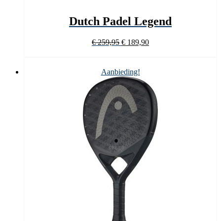
Dutch Padel Legend
Oorspronkelijke
Huidige
€
259,95
€
189,90
prijs
prijs
was:
is:
€ 259,95.
€ 189,90.
Aanbieding!