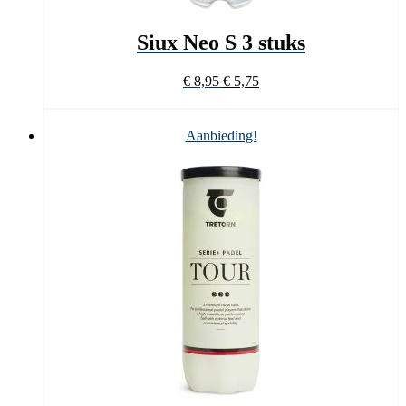
Siux Neo S 3 stuks
Oorspronkelijke
Huidige
€
8,95
€
5,75
prijs
prijs
was:
is:
€ 8,95.
€ 5,75.
Aanbieding!