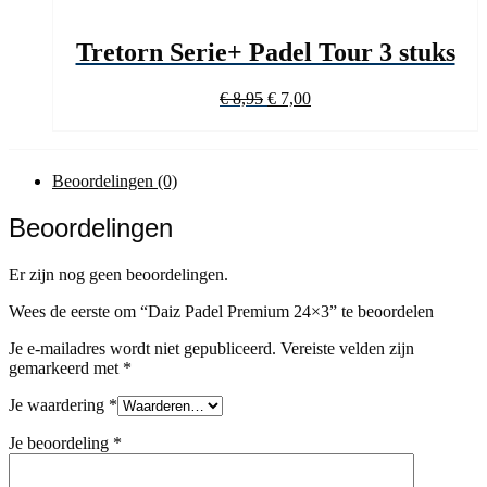
Tretorn Serie+ Padel Tour 3 stuks
Oorspronkelijke
Huidige
€
8,95
€
7,00
prijs
prijs
was:
is:
€ 8,95.
€ 7,00.
Beoordelingen (0)
Beoordelingen
Er zijn nog geen beoordelingen.
Wees de eerste om “Daiz Padel Premium 24×3” te beoordelen
Je e-mailadres wordt niet gepubliceerd.
Vereiste velden zijn
gemarkeerd met
*
Je waardering
*
Je beoordeling
*