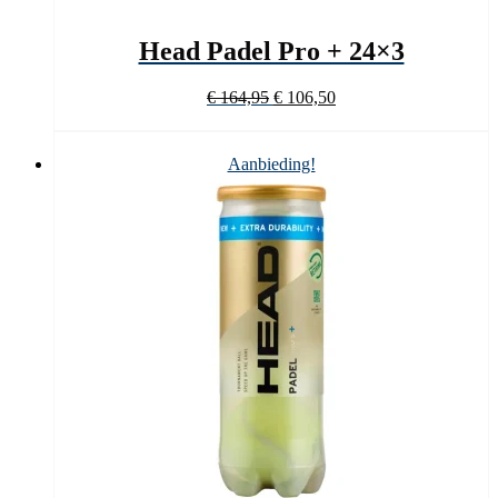
Head Padel Pro + 24×3
Oorspronkelijke
Huidige
€
164,95
€
106,50
prijs
prijs
was:
is:
€ 164,95.
€ 106,50.
Aanbieding!