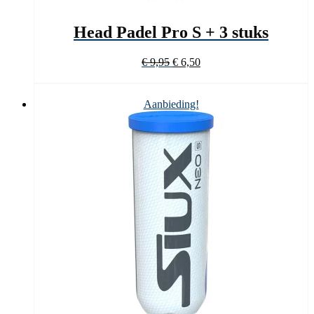
Head Padel Pro S + 3 stuks
Oorspronkelijke
Huidige
€
9,95
€
6,50
prijs
prijs
was:
is:
€ 9,95.
€ 6,50.
Aanbieding!