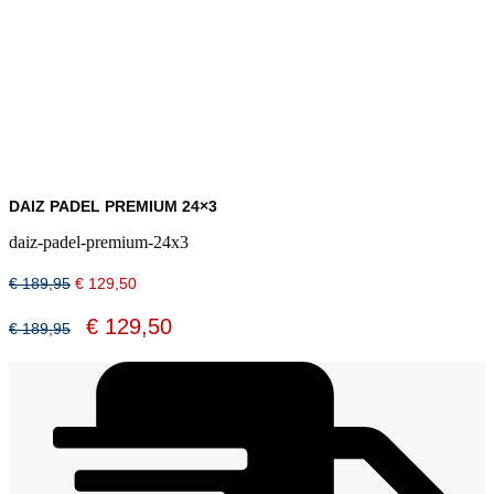
DAIZ PADEL PREMIUM 24×3
daiz-padel-premium-24x3
Oorspronkelijke
Huidige
€
189,95
€
129,50
prijs
prijs
was:
is:
Oorspronkelijke
Huidige
€
129,50
€
189,95
€ 189,95.
€ 129,50.
prijs
prijs
was:
is:
€ 189,95.
€ 129,50.