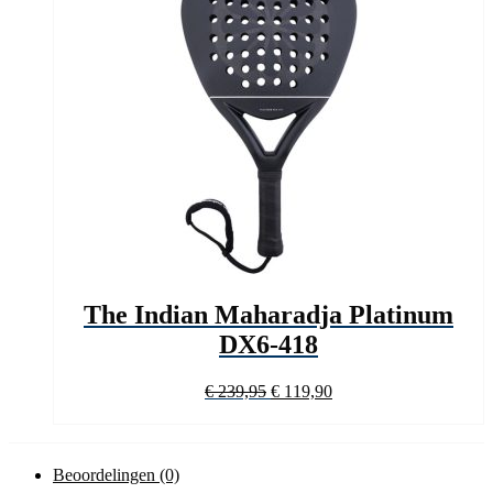
The Indian Maharadja Platinum
DX6-418
Oorspronkelijke
Huidige
€
239,95
€
119,90
prijs
prijs
was:
is:
€ 239,95.
€ 119,90.
Beoordelingen (0)