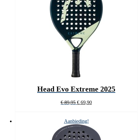
Head Evo Extreme 2025
Oorspronkelijke
Huidige
€
89,95
€
69,90
prijs
prijs
was:
is:
€ 89,95.
€ 69,90.
Aanbieding!