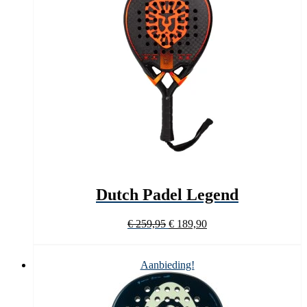
Dutch Padel Legend
Oorspronkelijke
Huidige
€
259,95
€
189,90
prijs
prijs
was:
is:
€ 259,95.
€ 189,90.
Aanbieding!