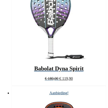
Babolat Dyna Spirit
Oorspronkelijke
Huidige
€
180,00
€
119,90
prijs
prijs
was:
is:
€ 180,00.
€ 119,90.
Aanbieding!