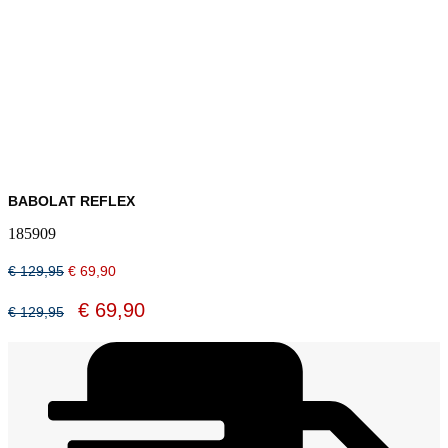
BABOLAT REFLEX
185909
Oorspronkelijke
Huidige
€
129,95
€
69,90
prijs
prijs
was:
is:
Oorspronkelijke
Huidige
€
69,90
€
129,95
€ 129,95.
€ 69,90.
prijs
prijs
was:
is:
€ 129,95.
€ 69,90.