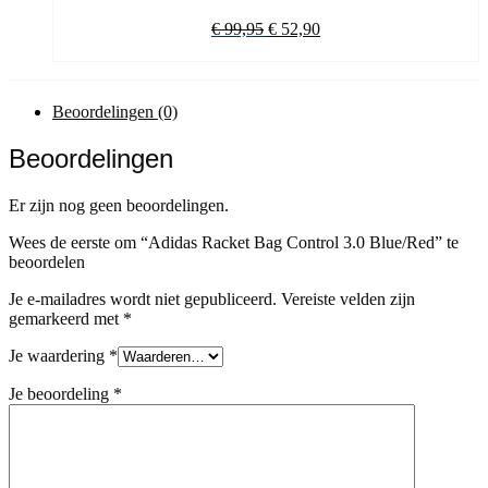
Oorspronkelijke
Huidige
€
99,95
€
52,90
prijs
prijs
was:
is:
€ 99,95.
€ 52,90.
Beoordelingen (0)
Beoordelingen
Er zijn nog geen beoordelingen.
Wees de eerste om “Adidas Racket Bag Control 3.0 Blue/Red” te
beoordelen
Je e-mailadres wordt niet gepubliceerd.
Vereiste velden zijn
gemarkeerd met
*
Je waardering
*
Je beoordeling
*