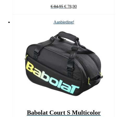
Oorspronkelijke
Huidige
€
84,95
€
78,90
prijs
prijs
was:
is:
€ 84,95.
€ 78,90.
Aanbieding!
Babolat Court S Multicolor