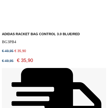
ADIDAS RACKET BAG CONTROL 3.0 BLUE/RED
BG3PB4
Oorspronkelijke
Huidige
€
49,95
€
35,90
prijs
prijs
was:
is:
Oorspronkelijke
Huidige
€
35,90
€
49,95
€ 49,95.
€ 35,90.
prijs
prijs
was:
is:
€ 49,95.
€ 35,90.