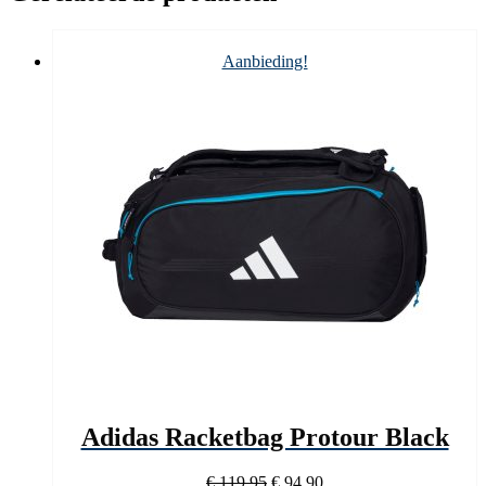
Aanbieding!
Adidas Racketbag Protour Black
Oorspronkelijke
Huidige
€
119,95
€
94,90