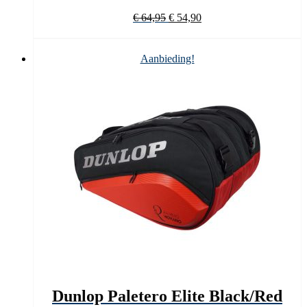
Oorspronkelijke
Huidige
€
64,95
€
54,90
prijs
prijs
was:
is:
€ 64,95.
€ 54,90.
Aanbieding!
Dunlop Paletero Elite Black/Red