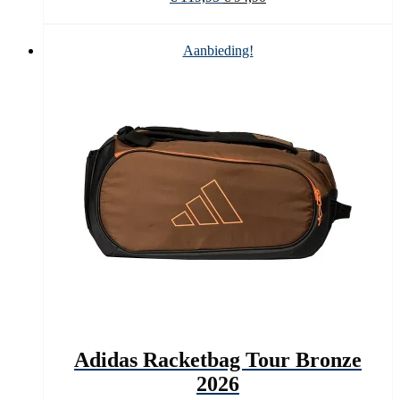
prijs
prijs
was:
is:
€ 119,95.
€ 94,90.
Aanbieding!
Adidas Racketbag Tour Bronze
2026