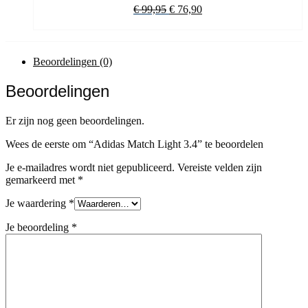
Oorspronkelijke
Huidige
€
99,95
€
76,90
prijs
prijs
was:
is:
€ 99,95.
€ 76,90.
Beoordelingen (0)
Beoordelingen
Er zijn nog geen beoordelingen.
Wees de eerste om “Adidas Match Light 3.4” te beoordelen
Je e-mailadres wordt niet gepubliceerd.
Vereiste velden zijn
gemarkeerd met
*
Je waardering
*
Je beoordeling
*