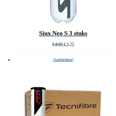
Siux Neo S 3 stuks
Oorspronkelijke
Huidige
€
8,95
€
5,75
prijs
prijs
was:
is:
€ 8,95.
€ 5,75.
Aanbieding!