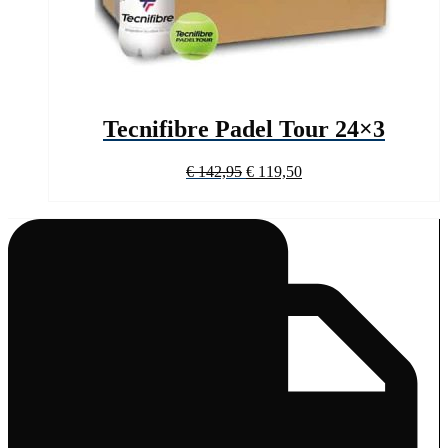
Tecnifibre Padel Tour 24×3
Oorspronkelijke
Huidige
€
142,95
€
119,50
prijs
prijs
was:
is:
€ 142,95.
€ 119,50.