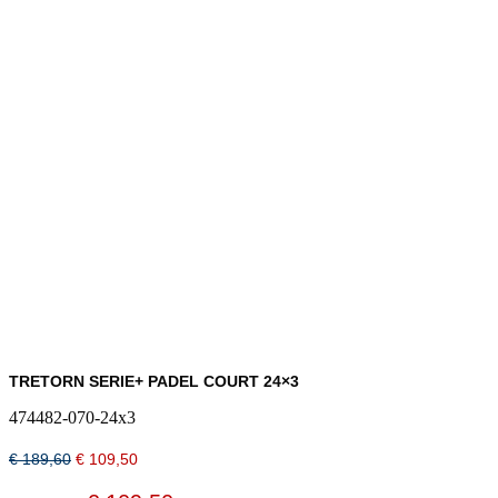
TRETORN SERIE+ PADEL COURT 24×3
474482-070-24x3
Oorspronkelijke
Huidige
€
189,60
€
109,50
prijs
prijs
was:
is: