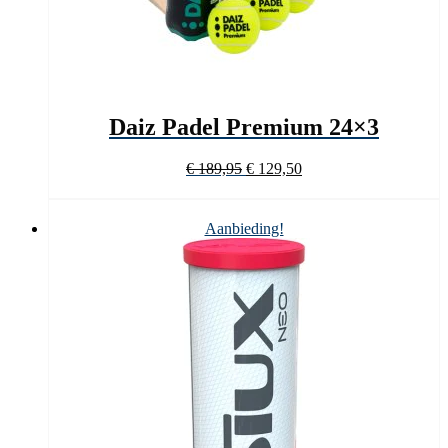
Daiz Padel Premium 24×3
Oorspronkelijke
Huidige
€
189,95
€
129,50
prijs
prijs
was:
is:
€ 189,95.
€ 129,50.
Aanbieding!