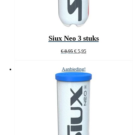
Siux Neo 3 stuks
Oorspronkelijke
Huidige
€
8,95
€
5,95
prijs
prijs
was:
is:
€ 8,95.
€ 5,95.
Aanbieding!