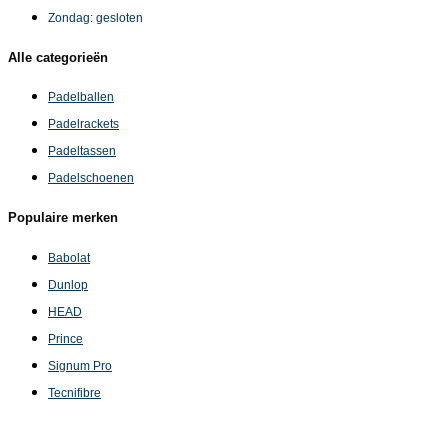
Zondag: gesloten
Alle categorieën
Padelballen
Padelrackets
Padeltassen
Padelschoenen
Populaire merken
Babolat
Dunlop
HEAD
Prince
Signum Pro
Tecnifibre
Tretorn
Wilson