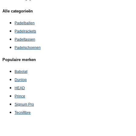
Alle categorieën
Padelballen
Padelrackets
Padeltassen
Padelschoenen
Populaire merken
Babolat
Dunlop
HEAD
Prince
Signum Pro
Tecnifibre
Tretorn
Wilson